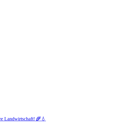
re Landwirtschaft! 🌾💧