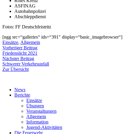
Rotes Kreuz
ASFINAG
Autobahnpolizei
Abschleppdienst
Fotos: FF Deutschfeistritz
[ngg src=“galleries“ ids=“391″ display=“basic_imagebrowser“]
Einsätze
,
Allgemein
Beitragsnavigation
Vorheriger
Vorheriger Beitrag
Beitrag:
Friedenslicht 2021
Nächster
Nächster Beitrag
Beitrag:
Schwerer Verkehrsunfall
Zur Übersicht
News
Berichte
Einsätze
Übungen
Veranstaltungen
Allgemein
Information
Jugend-Aktivitäten
Die Feuerwehr